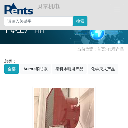
贝泰机电
搜索
代理产品
当前位置：
首页
>
代理产品
总类：
全部
Aurora消防泵
泰科水喷淋产品
化学灭火产品